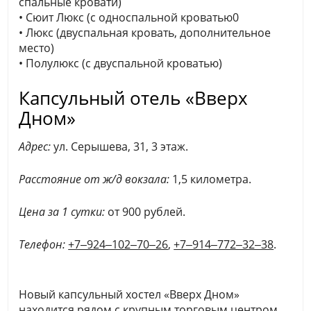
спальные кровати)
• Сюит Люкс (с односпальной кроватью0
• Люкс (двуспальная кровать, дополнительное
место)
• Полулюкс (с двуспальной кроватью)
Капсульный отель «Вверх
Дном»
Адрес:
ул. ​Серышева, 31, ​3 этаж.
Расстояние от ж/д вокзала:
1,5 километра.
Цена за 1 сутки:
от 900 рублей.
Телефон:
+7‒924‒102‒70‒26
,
+7‒914‒772‒32‒38
.
Новый капсульный хостел «Вверх Дном»
находится рядом с крупным торговым центром