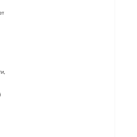
ет
и,
й